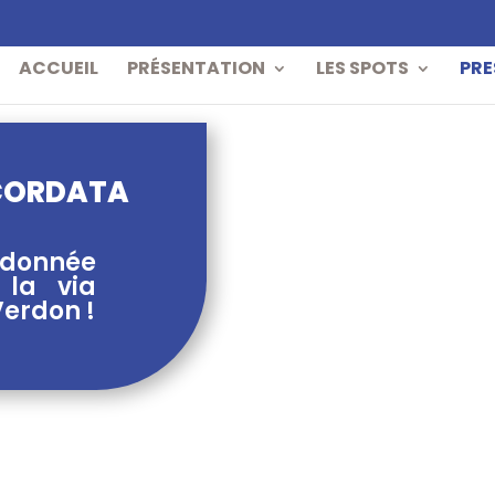
ACCUEIL
PRÉSENTATION
LES SPOTS
PRE
 CORDATA
ndonnée
 la via
Verdon !