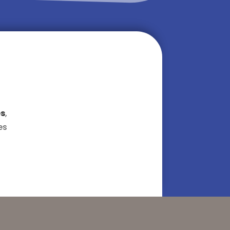
es
,
es