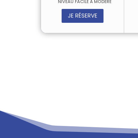
NIVEAU FACILE À MODÉRÉ
JE RÉSERVE
Vous souhaitez
réserver votre activi
Je répondrai à toutes vos questions et
Pour les groupes à partir de 10 pers
évènementiel. L’agence vous apportera