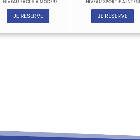
NIVEAU FACILE À MODÉRÉ
NIVEAU SPORTIF À INTEN
JE RÉSERVE
JE RÉSERVE
Réservez votre sortie Via cordata
té Via Cordata ou Parcours Aventure
? Contactez-moi 
 vous accompagnerai vers la solution la plus adaptée à
onnes, veuillez contacter notre partenaire, Active 
 des réponses personnalisées, ajustées en fonction de