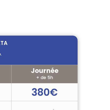
nts ateliers modulables (randonnée,
ppels et ponts de singes).
ATA
e
.
Journée
+ de 5h
380€