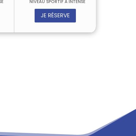
SE
NIVEAU SPORTIF À INTENSE
JE RÉSERVE
en utilisant le
formulaire de contact
.
 votre niveau et à vos envies.
Road
, spécialiste du tourisme sportif et
 vos besoins.