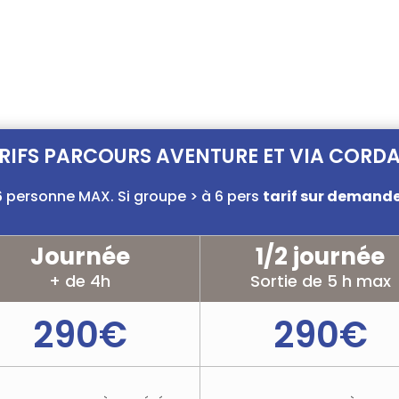
Constitués de différe
escalade, tyrolienne, ra
RCOURS
RIFS PARCOURS AVENTURE ET VIA CORD
6 personne MAX. Si groupe > à 6 pers
tarif sur demand
Journée
1/2 journée
+ de 4h
Sortie de 5 h max
290€
290€