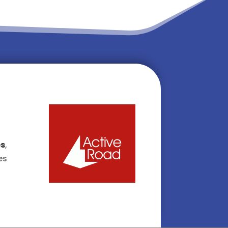
es
,
es